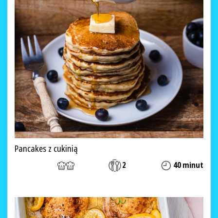
Pancakes z cukinią
2
40 minut