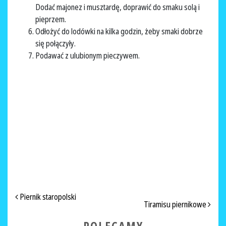
Dodać majonez i musztardę, doprawić do smaku solą i
pieprzem.
Odłożyć do lodówki na kilka godzin, żeby smaki dobrze
się połączyły.
Podawać z ulubionym pieczywem.
NAWIGACJA PO ARTYKUŁACH
Piernik staropolski
Tiramisu piernikowe