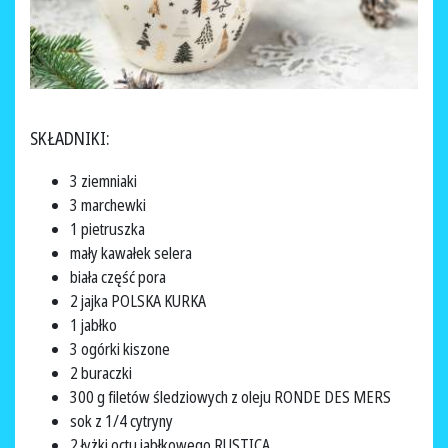
SKŁADNIKI:
3 ziemniaki
3 marchewki
1 pietruszka
mały kawałek selera
biała część pora
2 jajka POLSKA KURKA
1 jabłko
3 ogórki kiszone
2 buraczki
300 g filetów śledziowych z oleju RONDE DES MERS
sok z 1/4 cytryny
2 łyżki octu jabłkowego RUSTICA