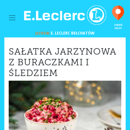
MAIN NAVIGATION
ZMIEŃ
SKLEP
E. LECLERC
BEŁCHATÓW
JESTEŚ W:
SAŁATKA JARZYNOWA
Z BURACZKAMI I
ŚLEDZIEM