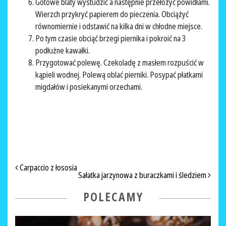
Gotowe blaty wystudzić a następnie przełożyć powidłami.
Wierzch przykryć papierem do pieczenia. Obciążyć
równomiernie i odstawić na kilka dni w chłodne miejsce.
Po tym czasie obciąć brzegi piernika i pokroić na 3
podłużne kawałki.
Przygotować polewę. Czekoladę z masłem rozpuścić w
kąpieli wodnej. Polewą oblać pierniki. Posypać płatkami
migdałów i posiekanymi orzechami.
NAWIGACJA PO ARTYKUŁACH
Carpaccio z łososia
Sałatka jarzynowa z buraczkami i śledziem
POLECAMY