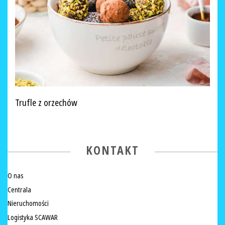
Trufle z orzechów
KONTAKT
O nas
Centrala
Nieruchomości
Logistyka SCAWAR