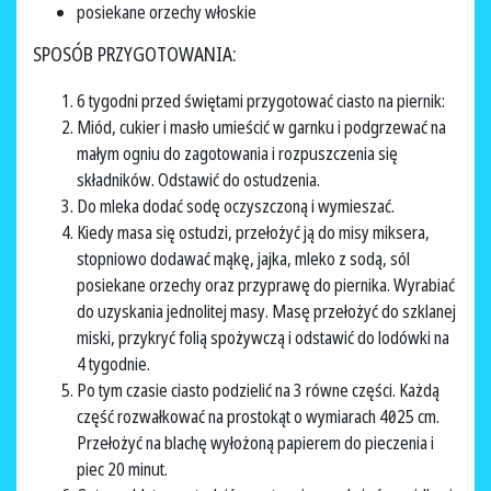
posiekane orzechy włoskie
SPOSÓB PRZYGOTOWANIA:
6 tygodni przed świętami przygotować ciasto na piernik:
Miód, cukier i masło umieścić w garnku i podgrzewać na
małym ogniu do zagotowania i rozpuszczenia się
składników. Odstawić do ostudzenia.
Do mleka dodać sodę oczyszczoną i wymieszać.
Kiedy masa się ostudzi, przełożyć ją do misy miksera,
stopniowo dodawać mąkę, jajka, mleko z sodą, sól
posiekane orzechy oraz przyprawę do piernika. Wyrabiać
do uzyskania jednolitej masy. Masę przełożyć do szklanej
miski, przykryć folią spożywczą i odstawić do lodówki na
4 tygodnie.
Po tym czasie ciasto podzielić na 3 równe części. Każdą
część rozwałkować na prostokąt o wymiarach 40×25 cm.
Przełożyć na blachę wyłożoną papierem do pieczenia i
piec 20 minut.