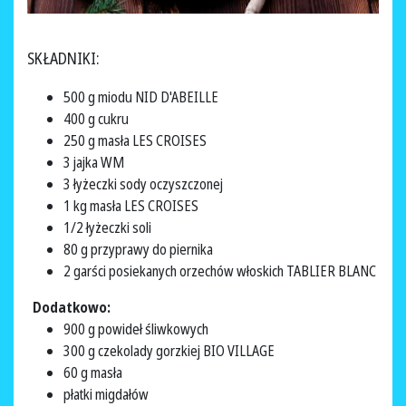
SKŁADNIKI:
500 g miodu NID D'ABEILLE
400 g cukru
250 g masła LES CROISES
3 jajka WM
3 łyżeczki sody oczyszczonej
1 kg masła LES CROISES
1/2 łyżeczki soli
80 g przyprawy do piernika
2 garści posiekanych orzechów włoskich TABLIER BLANC
Dodatkowo:
900 g powideł śliwkowych
300 g czekolady gorzkiej BIO VILLAGE
60 g masła
płatki migdałów