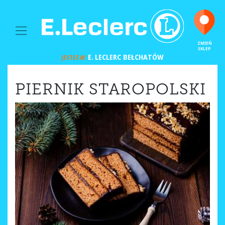
MAIN NAVIGATION
ZMIEŃ
SKLEP
E. LECLERC
BEŁCHATÓW
JESTEŚ W:
PIERNIK STAROPOLSKI