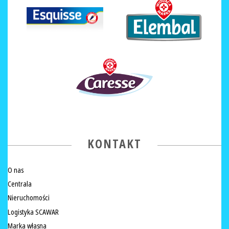
KONTAKT
O nas
Centrala
Nieruchomości
Logistyka SCAWAR
Marka własna