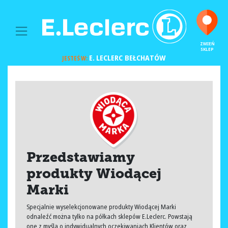
MAIN NAVIGATION
ZMIEŃ
SKLEP
E. LECLERC
BEŁCHATÓW
JESTEŚ W:
Przedstawiamy
produkty Wiodącej
Marki
Specjalnie wyselekcjonowane produkty Wiodącej Marki
odnaleźć można tylko na półkach sklepów E.Leclerc. Powstają
one z myślą o indywidualnych oczekiwaniach Klientów oraz