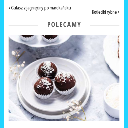
NAWIGACJA PO ARTYKUŁACH
Gulasz z jagnięciny po marokańsku
Kotleciki rybne
POLECAMY