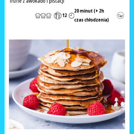
Trufle z awokado i pistacji
20 minut (+ 2h
12
czas chłodzenia)