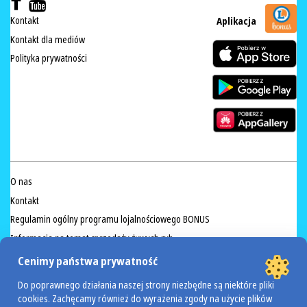
Kontakt
Aplikacja
Kontakt dla mediów
Polityka prywatności
O nas
Kontakt
Regulamin ogólny programu lojalnościowego BONUS
Informacja na temat sprzedaży żywych ryb
Przeciwdziałanie marnowaniu żywności
Cenimy państwa prywatność
Regulamin akcji Valdinox
Do poprawnego działania naszej strony niezbędne są niektóre pliki
cookies. Zachęcamy również do wyrażenia zgody na użycie plików