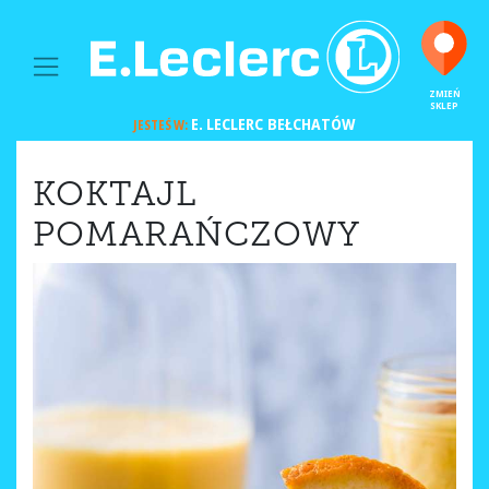
MAIN NAVIGATION
ZMIEŃ
SKLEP
E. LECLERC
BEŁCHATÓW
JESTEŚ W:
KOKTAJL
POMARAŃCZOWY