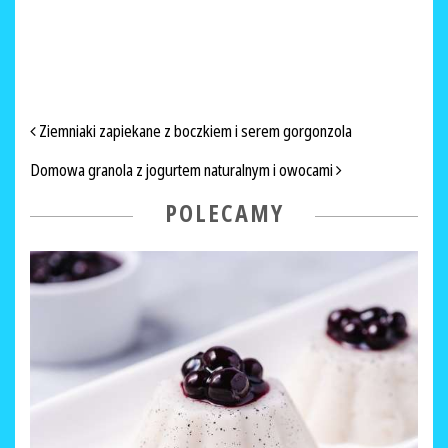
NAWIGACJA PO ARTYKUŁACH
Ziemniaki zapiekane z boczkiem i serem gorgonzola
Domowa granola z jogurtem naturalnym i owocami
POLECAMY