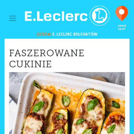
MAIN NAVIGATION
ZMIEŃ
SKLEP
E. LECLERC
BEŁCHATÓW
JESTEŚ W:
FASZEROWANE
CUKINIE