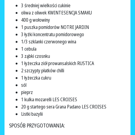
3 średniej wielkości cukinie
oliwa z oliwek KWINTESENCJA SMAKU
400 g wołowiny
1 puszka pomidorów NOTRE JARDIN
3 łyżki koncentratu pomidorowego
1/3 szklanki czerwonego wina
1 cebula
3 ząbki czosnku
1 łyżeczka ziół prowansalskich RUSTICA
2 szczypty płatków chilli
1 łyżeczka cukru
sól
pieprz
1 kulka mozarelli LES CROISES
20 g startego sera Grana Padano LES CROISES
Listki bazylii
SPOSÓB PRZYGOTOWANIA: