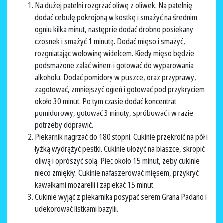
Na dużej patelni rozgrzać oliwę z oliwek. Na patelnię
dodać cebulę pokrojoną w kostkę i smażyć na średnim
ogniu kilka minut, następnie dodać drobno posiekany
czosnek i smażyć 1 minutę. Dodać mięso i smażyć,
rozgniatając wołowinę widelcem. Kiedy mięso będzie
podsmażone zalać winem i gotować do wyparowania
alkoholu. Dodać pomidory w puszce, oraz przyprawy,
zagotować, zmniejszyć ogień i gotować pod przykryciem
około 30 minut. Po tym czasie dodać koncentrat
pomidorowy, gotować 3 minuty, spróbować i w razie
potrzeby doprawić.
Piekarnik nagrzać do 180 stopni. Cukinie przekroić na pół i
łyżką wydrążyć pestki. Cukinie ułożyć na blaszce, skropić
oliwą i oprószyć solą. Piec około 15 minut, żeby cukinie
nieco zmiękły. Cukinie nafaszerować mięsem, przykryć
kawałkami mozarelli i zapiekać 15 minut.
Cukinie wyjąć z piekarnika posypać serem Grana Padano i
udekorować listkami bazylii.