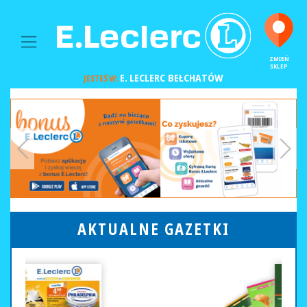
MAIN NAVIGATION
ZMIEŃ
SKLEP
E. LECLERC
BEŁCHATÓW
JESTEŚ W:
AKTUALNE GAZETKI