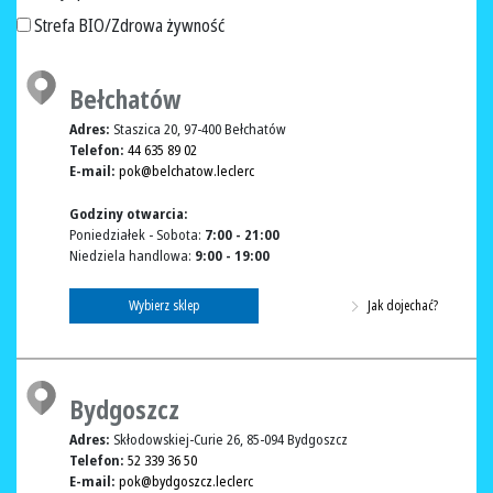
Strefa BIO/Zdrowa żywność
Bełchatów
Adres:
Staszica 20, 97-400 Bełchatów
Telefon:
44 635 89 02
E-mail:
pok@belchatow.leclerc
Godziny otwarcia:
Poniedziałek - Sobota:
7:00 - 21:00
Niedziela handlowa:
9:00 - 19:00
Wybierz sklep
Jak dojechać?
Bydgoszcz
Adres:
Skłodowskiej-Curie 26, 85-094 Bydgoszcz
Telefon:
52 339 36 50
E-mail:
pok@bydgoszcz.leclerc