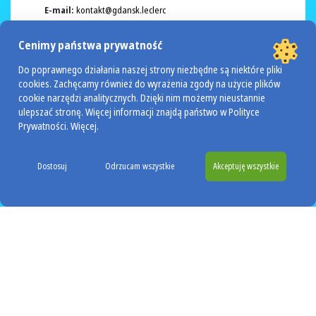
E-mail:
kontakt@gdansk.leclerc
Godziny otwarcia:
Cenimy państwa prywatność
Poniedziałek - Sobota 7:00 - 21:30
Niedziela handlowa: 09:00 - 20:00
Do poprawnego działania naszej strony niezbędne są niektóre pliki
cookies. Zachęcamy również do wyrażenia zgody na użycie plików
Wybierz sklep
Jak dojechać?
cookie narzędzi analitycznych. Dzięki nim możemy nieustannie
ulepszać stronę. Więcej informacji znajdą państwo w Polityce
Prywatności.
Więcej
.
Gliwice Rybnicka
Dostosuj
Odrzucam wszystkie
Akceptuję wszystkie
Adres:
Rybnicka 148, 44-100 Gliwice
Telefon:
32 338-70-40
E-mail:
gliwice2@leclerc.net.pl
Godziny otwarcia:
Poniedziałek - Sobota: 7:00 - 21:00
Niedziela handlowa: 9:00 - 18:00
Wybierz sklep
Jak dojechać?