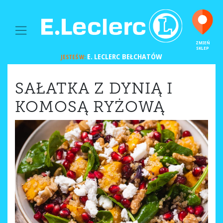
MAIN NAVIGATION
ZMIEŃ
SKLEP
E. LECLERC
BEŁCHATÓW
JESTEŚ W:
SAŁATKA Z DYNIĄ I
KOMOSĄ RYŻOWĄ