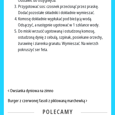
Odstawić do ostygnięcia.
Przygotować sos: czosnek przecisnąć przez praskę.
Dodać pozostałe składniki i dokładnie wymieszać.
Komosę dokładnie wypłukać pod bieżącą wodą.
Odsączyć, a następnie ugotować w 1 szklance wody.
Do miski wrzucić ugotowaną i ostudzoną komosę,
ostudzoną dynię z cebulą, szpinak, posiekane orzechy,
żurawinę i ziarenka granatu. Wymieszać. Na wierzch
pokruszyć ser feta.
NAWIGACJA PO ARTYKUŁACH
Owsianka dyniowa na zimno
Burger z czerwonej fasoli z piklowaną marchewką
POLECAMY