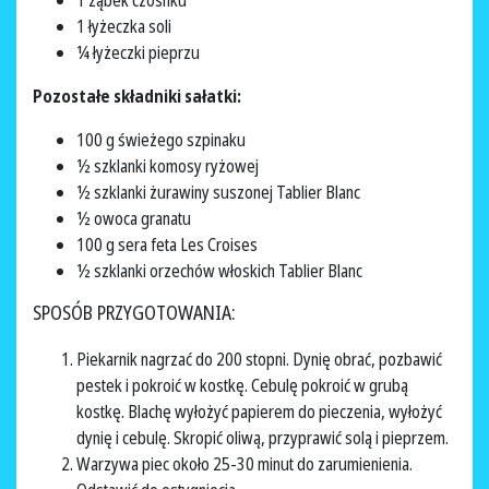
1 ząbek czosnku
1 łyżeczka soli
¼ łyżeczki pieprzu
Pozostałe składniki sałatki:
100 g świeżego szpinaku
½ szklanki komosy ryżowej
½ szklanki żurawiny suszonej Tablier Blanc
½ owoca granatu
100 g sera feta Les Croises
½ szklanki orzechów włoskich Tablier Blanc
SPOSÓB PRZYGOTOWANIA:
Piekarnik nagrzać do 200 stopni. Dynię obrać, pozbawić
pestek i pokroić w kostkę. Cebulę pokroić w grubą
kostkę. Blachę wyłożyć papierem do pieczenia, wyłożyć
dynię i cebulę. Skropić oliwą, przyprawić solą i pieprzem.
Warzywa piec około 25-30 minut do zarumienienia.