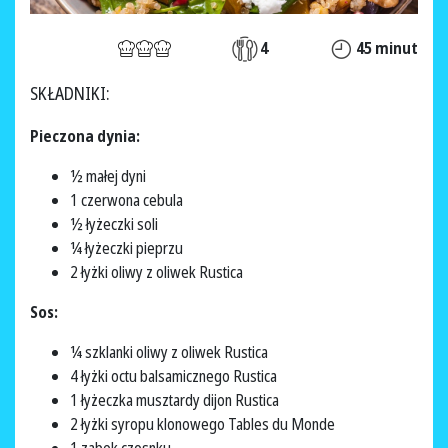
4
45 minut
SKŁADNIKI:
Pieczona dynia:
½ małej dyni
1 czerwona cebula
½ łyżeczki soli
¼ łyżeczki pieprzu
2 łyżki oliwy z oliwek Rustica
Sos:
¼ szklanki oliwy z oliwek Rustica
4 łyżki octu balsamicznego Rustica
1 łyżeczka musztardy dijon Rustica
2 łyżki syropu klonowego Tables du Monde