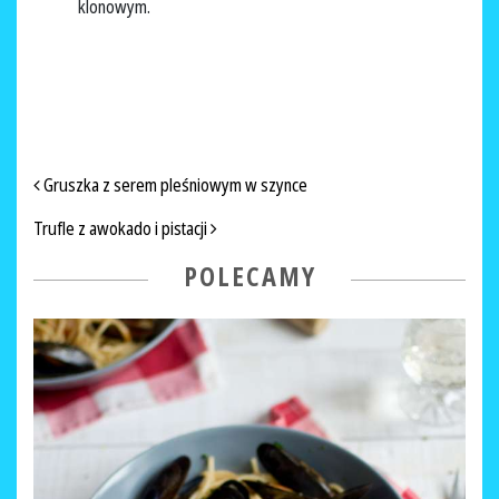
klonowym.
NAWIGACJA PO ARTYKUŁACH
Gruszka z serem pleśniowym w szynce
Trufle z awokado i pistacji
POLECAMY