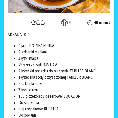
4
40 minut
SKŁADNIKI:
2 jajka POLSKA KURKA
2 szklanki maślanki
3 łyżki masła
½ łyżeczki soli RUSTICA
2 łyżeczki proszku do pieczenia TABLIER BLANC
1 łyżeczka sody oczyszczonej TABLIER BLANC
2 szklanki mąki
3 łyżki cukru
100 g czekolady deserowej EQUADOR
Do smażenia:
olej rzepakowy RUSTICA
Do podania: