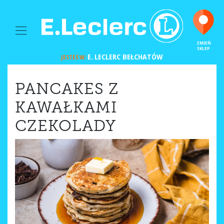
MAIN NAVIGATION
ZMIEŃ
SKLEP
E. LECLERC
BEŁCHATÓW
JESTEŚ W:
PANCAKES Z
KAWAŁKAMI
CZEKOLADY