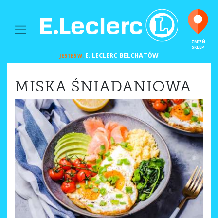
MAIN NAVIGATION
ZMIEŃ
SKLEP
E. LECLERC
BEŁCHATÓW
JESTEŚ W:
MISKA ŚNIADANIOWA