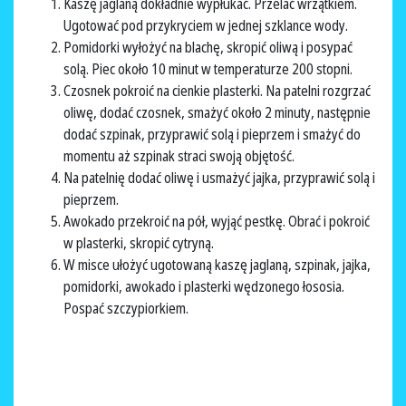
Kaszę jaglaną dokładnie wypłukać. Przelać wrzątkiem.
Ugotować pod przykryciem w jednej szklance wody.
Pomidorki wyłożyć na blachę, skropić oliwą i posypać
solą. Piec około 10 minut w temperaturze 200 stopni.
Czosnek pokroić na cienkie plasterki. Na patelni rozgrzać
oliwę, dodać czosnek, smażyć około 2 minuty, następnie
dodać szpinak, przyprawić solą i pieprzem i smażyć do
momentu aż szpinak straci swoją objętość.
Na patelnię dodać oliwę i usmażyć jajka, przyprawić solą i
pieprzem.
Awokado przekroić na pół, wyjąć pestkę. Obrać i pokroić
w plasterki, skropić cytryną.
W misce ułożyć ugotowaną kaszę jaglaną, szpinak, jajka,
pomidorki, awokado i plasterki wędzonego łososia.
Pospać szczypiorkiem.