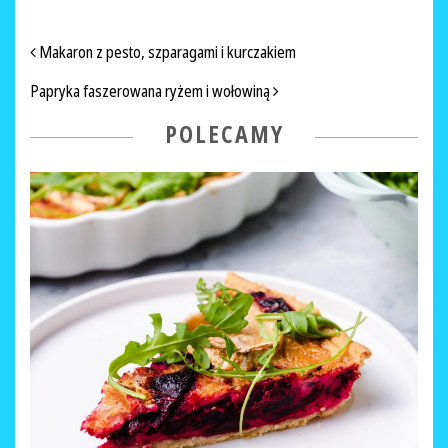
NAWIGACJA PO ARTYKUŁACH
Makaron z pesto, szparagami i kurczakiem
Papryka faszerowana ryżem i wołowiną
POLECAMY