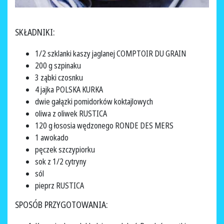
SKŁADNIKI:
1/2 szklanki kaszy jaglanej COMPTOIR DU GRAIN
200 g szpinaku
3 ząbki czosnku
4 jajka POLSKA KURKA
dwie gałązki pomidorków koktajlowych
oliwa z oliwek RUSTICA
120 g łososia wędzonego RONDE DES MERS
1 awokado
pęczek szczypiorku
sok z 1/2 cytryny
sól
pieprz RUSTICA
SPOSÓB PRZYGOTOWANIA: