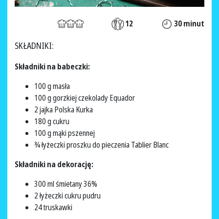
12
30 minut
SKŁADNIKI:
Składniki na babeczki:
100 g masła
100 g gorzkiej czekolady Equador
2 jajka Polska Kurka
180 g cukru
100 g mąki pszennej
¾ łyżeczki proszku do pieczenia Tablier Blanc
Składniki na dekorację:
300 ml śmietany 36%
2 łyżeczki cukru pudru
24 truskawki