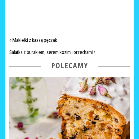
NAWIGACJA PO ARTYKUŁACH
Makiełki z kaszą pęczak
Sałatka z burakiem, serem kozim i orzechami
POLECAMY