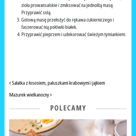
zioła prowansalskie i zmiksować na jednolitą masę.
Przyprawić solą.
Gotową masę przełożyć do rękawa cukierniczego i
faszerować nią połówki białek.
Przyprawić pieprzem i udekorować świeżym tymiankiem.
NAWIGACJA PO ARTYKUŁACH
Sałatka z łososiem, paluszkami krabowymi i jajkiem
Mazurek wielkanocny
POLECAMY