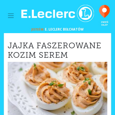
MAIN NAVIGATION
ZMIEŃ
SKLEP
E. LECLERC
BEŁCHATÓW
JESTEŚ W:
JAJKA FASZEROWANE
KOZIM SEREM