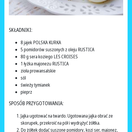
SKŁADNIKI:
8 jajek POLSKA KURKA
5 pomidorów suszonych z oleju RUSTICA
80 g sera koziego LES CROISES
1 łyżka majonezu RUSTICA
zioła prowansalskie
sól
świeży tymianek
pieprz
SPOSÓB PRZYGOTOWANIA:
Jajka ugotować na twardo. Ugotowana jajka obrać ze
skorupek, przekroić na pół i wydrążyć żółtka.
Do żółtek dodać suszone pomidory, kozi ser, majonez,