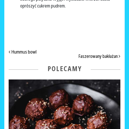
oprószyć cukrem pudrem.
NAWIGACJA PO ARTYKUŁACH
Hummus bowl
Faszerowany bakłażan
POLECAMY