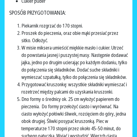
Cukier puder
SPOSÓB PRZYGOTOWANIA:
Piekarnik rozgrzać do 170 stopni.
Proszek do pieczenia, oraz obie mąki przesiać przez
sitko. Odłożyć.
W misie miksera umieścić miękkie masło i cukier. Utrzeć
do powstania jasnej i puszystej masy. Następnie dodawać
jajka, jedno po drugim ucierając po każdym dodaniu, tylko
do połączenia się składników. Dodać suche składniki i
wymieszać szpatułką, tylko do połączenia się składników.
Przygotować kruszonkę: wszystkie składniki wymieszać i
rozetrzeć między palcami do uzyskania kruszonki.
Dno formy o średnicy ok. 25 cm wyłożyć papierem do
pieczenia. Do formy przełożyć ciasto i wyrównać. Na
ciasto wyłożyć połówki śliwek, rozcięciem do góry, jedna
obok drugiej. Śliwki posypać kruszonką. Piec w
temperaturze 170 stopni przez około 45-50 minut, do
suchego patyczka. Wyjąć i wystudzić. Wierzch ciasta