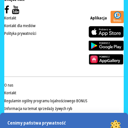
Kontakt
Aplikacja
Kontakt dla mediów
Polityka prywatności
O nas
Kontakt
Regulamin ogólny programu lojalnościowego BONUS
Informacja na temat sprzedaży żywych ryb
Przeciwdziałanie marnowaniu żywności
Cenimy państwa prywatność
Regulamin akcji Valdinox