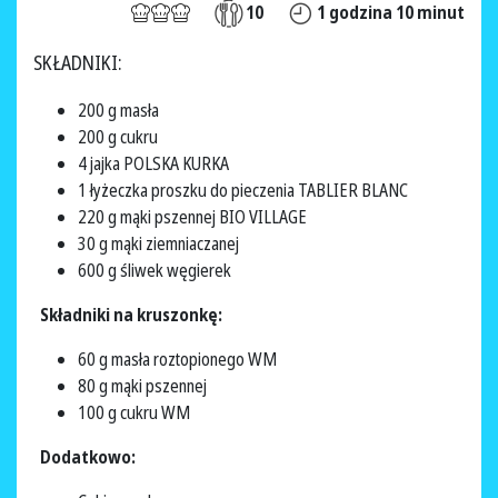
10
1 godzina 10 minut
SKŁADNIKI:
200 g masła
200 g cukru
4 jajka POLSKA KURKA
1 łyżeczka proszku do pieczenia TABLIER BLANC
220 g mąki pszennej BIO VILLAGE
30 g mąki ziemniaczanej
600 g śliwek węgierek
Składniki na kruszonkę:
60 g masła roztopionego WM
80 g mąki pszennej
100 g cukru WM
Dodatkowo: