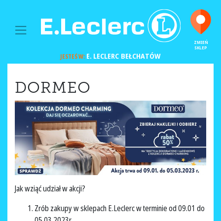
MAIN NAVIGATION
ZMIEŃ
SKLEP
E. LECLERC
BEŁCHATÓW
JESTEŚ W:
DORMEO
Jak wziąć udział w akcji?
Zrób zakupy w sklepach E.Leclerc w terminie od 09.01 do
05.03.2023r.