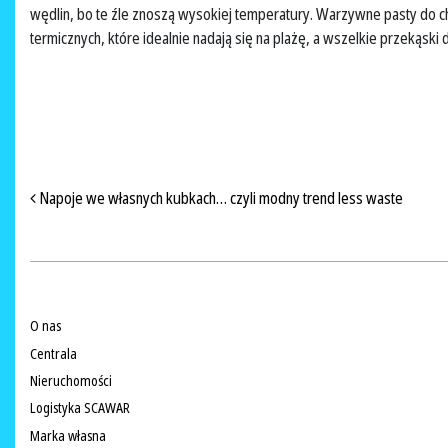
wędlin, bo te źle znoszą wysokiej temperatury. Warzywne pasty do ch
termicznych, które idealnie nadają się na plażę, a wszelkie przekąski 
NAWIGACJA PO ARTYKUŁACH
Napoje we własnych kubkach… czyli modny trend less waste
O nas
Centrala
Nieruchomości
Logistyka SCAWAR
Marka własna