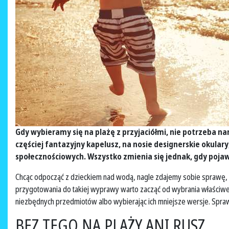
Gdy wybieramy się na plażę z przyjaciółmi, nie potrzeba nam
częściej fantazyjny kapelusz, na nosie designerskie okulary
społecznościowych. Wszystko zmienia się jednak, gdy poja
Chcąc odpocząć z dzieckiem nad wodą, nagle zdajemy sobie sprawę, że
przygotowania do takiej wyprawy warto zacząć od wybrania właściwej,
niezbędnych przedmiotów albo wybierając ich mniejsze wersje. Spra
BEZ TEGO NA PLAŻY ANI RUSZ