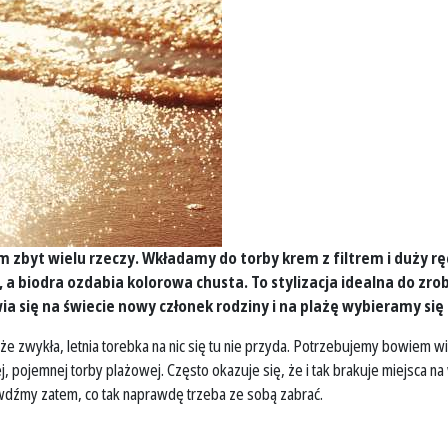
 zbyt wielu rzeczy. Wkładamy do torby krem z filtrem i duży ręc
, a biodra ozdabia kolorowa chusta. To stylizacja idealna do zr
wia się na świecie nowy członek rodziny i na plażę wybieramy 
 zwykła, letnia torebka na nic się tu nie przyda. Potrzebujemy bowiem wi
 pojemnej torby plażowej. Często okazuje się, że i tak brakuje miejsca n
wdźmy zatem, co tak naprawdę trzeba ze sobą zabrać.