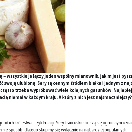
nią – wszystkie je łączy jeden wspólny mianownik, jakim jest p
źć swoją ulubioną. Sery są cennym źródłem białka i jednym z n
często trzeba wypróbować wiele kolejnych gatunków. Najlepiej
acią niemal w każdym kraju. A który z nich jest najsmaczniejszy
d ich królestwa, czyli Francji. Sery francuskie cieszą się ogromnym uznan
ch nie sposób, dlatego skupimy się wyłącznie na najbardziej popularnych.