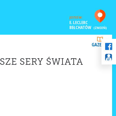
JESTEŚ W:
E. LECLERC
BEŁCHATÓW
(ZMIEŃ)
GAZETKI
SZE SERY ŚWIATA