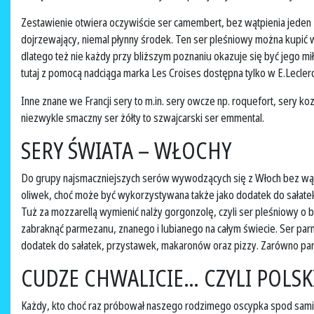
Zestawienie otwiera oczywiście ser camembert, bez wątpienia jeden
dojrzewający, niemal płynny środek. Ten ser pleśniowy można kupić w
dlatego też nie każdy przy bliższym poznaniu okazuje się być jego m
tutaj z pomocą nadciąga marka Les Croises dostępna tylko w E.Leclerc
Inne znane we Francji sery to m.in. sery owcze np. roquefort, sery k
niezwykle smaczny ser żółty to szwajcarski ser emmental.
SERY ŚWIATA – WŁOCHY
Do grupy najsmaczniejszych serów wywodzących się z Włoch bez wątpi
oliwek, choć może być wykorzystywana także jako dodatek do sałatek,
Tuż za mozzarellą wymienić nalży gorgonzolę, czyli ser pleśniowy o
zabraknąć parmezanu, znanego i lubianego na całym świecie. Ser parme
dodatek do sałatek, przystawek, makaronów oraz pizzy. Zarówno par
CUDZE CHWALICIE… CZYLI POLSK
Każdy, kto choć raz próbował naszego rodzimego oscypka spod samiu