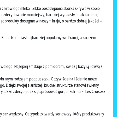
n z krowiego mleka. Lekko postrzępiona skórka skrywa w sobie
ma zdecydowanie mocniejszy, bardziej wyrazisty smak i aromat,
ając produkty dostępne w naszym kraju, o bardzo dobrej jakości –
 Bleu . Natomiast najbardziej popularny we Francji, a zarazem
olego. Najlepiej smakuje z pomidorami, świeżą bazylią i oliwą z
ybranym rodzajem podpuszczki. Oczywiście na liście nie może
 Dzięki swojej ziarnistej i kruchej strukturze stanowi świetny
y także zdecydujesz się spróbować gorgonzoli marki Les Croises?
szy ser wędzony. Oscypek to twardy ser owczy, który produkowany