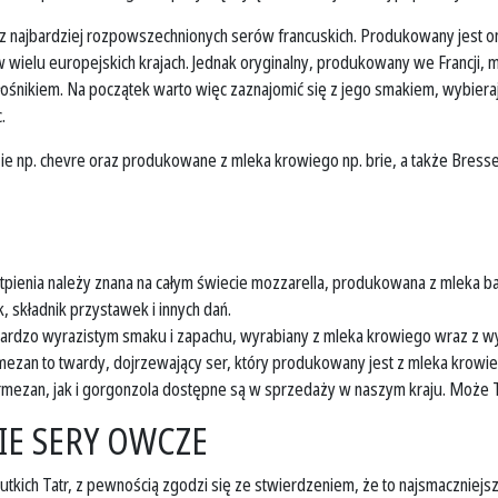
 z najbardziej rozpowszechnionych serów francuskich. Produkowany jest o
 wielu europejskich krajach. Jednak oryginalny, produkowany we Francji, 
iłośnikiem. Na początek warto więc zaznajomić się z jego smakiem, wybier
.
ozie np. chevre oraz produkowane z mleka krowiego np. brie, a także Bresse
enia należy znana na całym świecie mozzarella, produkowana z mleka baw
 składnik przystawek i innych dań.
 bardzo wyrazistym smaku i zapachu, wyrabiany z mleka krowiego wraz z w
zan to twardy, dojrzewający ser, który produkowany jest z mleka krowiego.
mezan, jak i gorgonzola dostępne są w sprzedaży w naszym kraju. Może T
IE SERY OWCZE
tkich Tatr, z pewnością zgodzi się ze stwierdzeniem, że to najsmaczniej